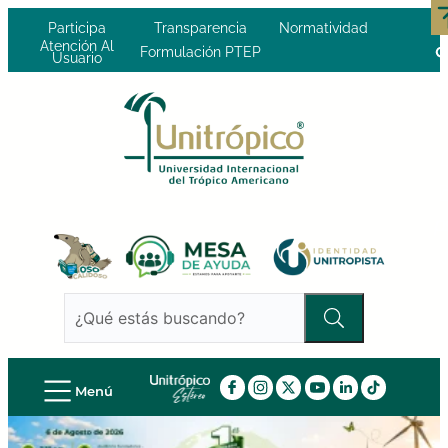
Participa
Transparencia
Normatividad
Atención Al
Formulación PTEP
Usuario
Menú