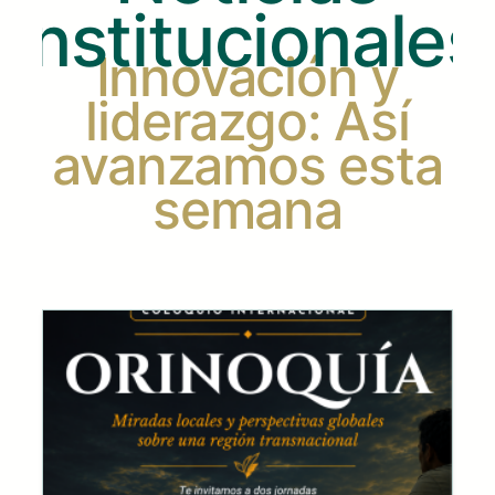
Institucionales
Innovación y
liderazgo: Así
avanzamos esta
semana