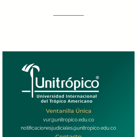
Ventanilla Única
vur@unitropico.edu.co
notificacionesjudiciales@unitropico.edu.co
Contacto