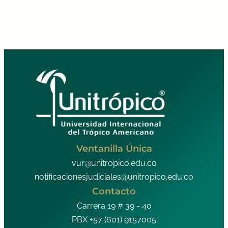
Ventanilla Única
vur@unitropico.edu.co
notificacionesjudiciales@unitropico.edu.co
Contacto
Carrera 19 # 39 - 40
PBX +57 (601) 9157005