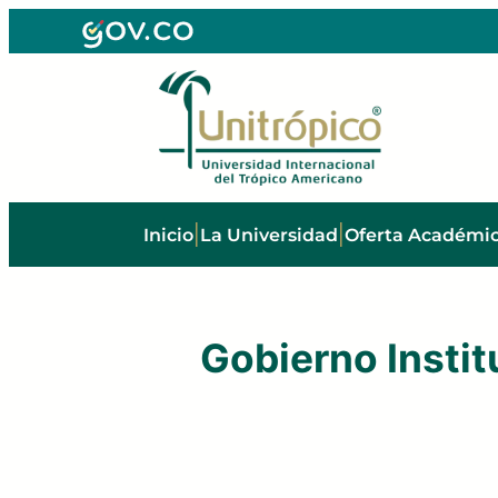
Saltar
al
Regresar
contenido
|
|
Inicio
La Universidad
Oferta Académi
Gobierno Insti