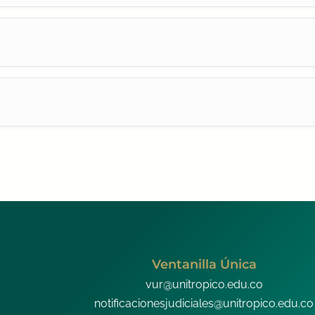
Ventanilla Única
vur@unitropico.edu.co
notificacionesjudiciales@unitropico.edu.co