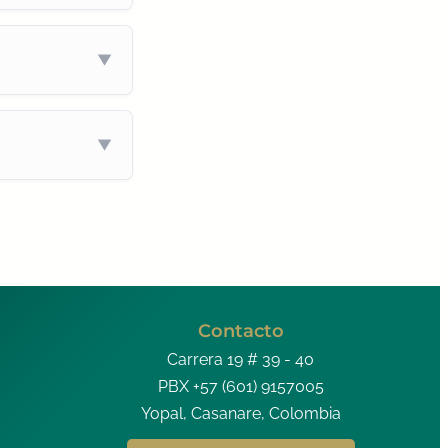
Contacto
Carrera 19 # 39 - 40
PBX +57 (601) 9157005
Yopal, Casanare, Colombia