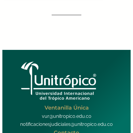
Ventanilla Única
vur@unitropico.edu.co
notificacionesjudiciales@unitropico.edu.co
Contacto