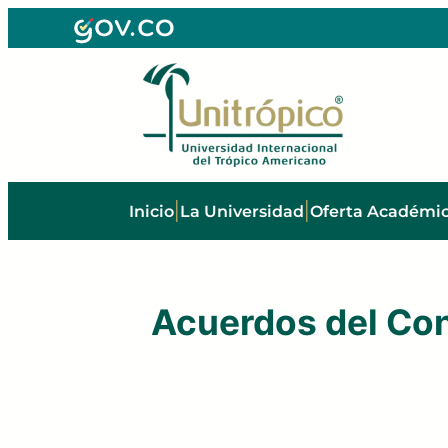
Saltar
al
contenido
Regresar
|
|
Inicio
La Universidad
Oferta Académi
Acuerdos del Con