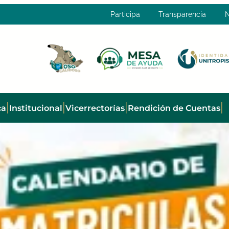
Participa
Transparencia
N
|
|
|
|
ca
Institucional
Vicerrectorías
Rendición de Cuentas