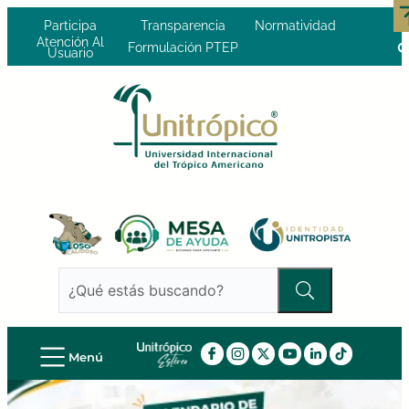
Participa
Transparencia
Normatividad
Atención Al
Formulación PTEP
Usuario
Menú