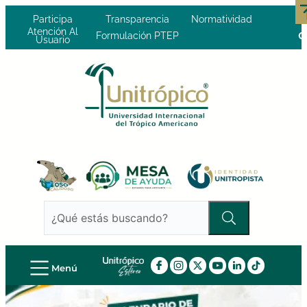
Participa
Transparencia
Normatividad
Atención Al
Formulación PTEP
Usuario
Menú