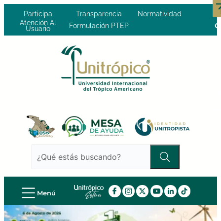
Participa
Transparencia
Normatividad
Atención Al
Formulación PTEP
Usuario
Menú