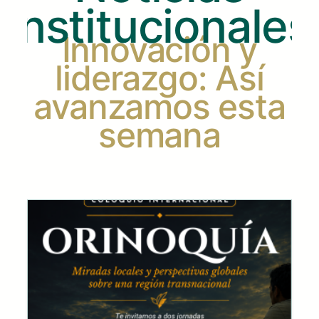
Institucionales
Innovación y
liderazgo: Así
avanzamos esta
semana