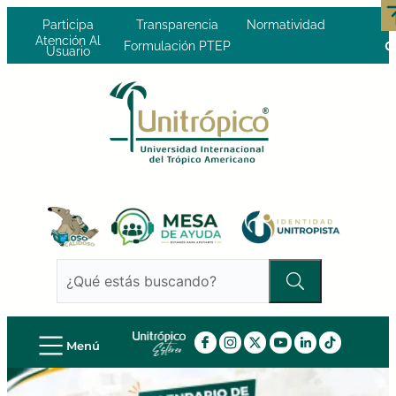
Participa
Transparencia
Normatividad
Atención Al
Formulación PTEP
Usuario
Menú